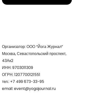
Организатор: ООО “Йога Журнал”
Москва, Севастопольский проспект,
43Ак2
ИНН: 9703011309
ОГРН: 1207700121551
тел.: +7 499 673-33-95
email: event@yogajournal.ru